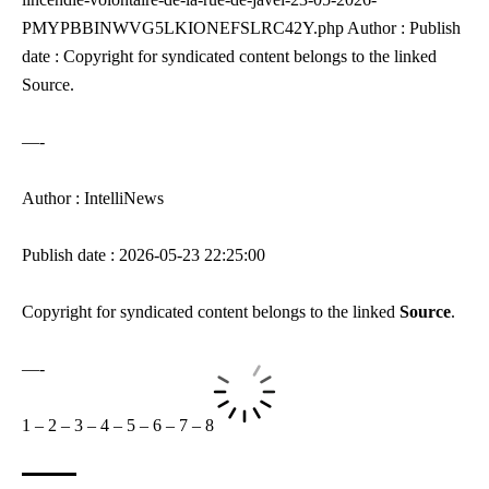
PMYPBBINWVG5LKIONEFSLRC42Y.php Author : Publish
date : Copyright for syndicated content belongs to the linked
Source.
—-
Author : IntelliNews
Publish date : 2026-05-23 22:25:00
Copyright for syndicated content belongs to the linked
Source
.
—-
1
–
2
–
3
–
4
–
5
–
6
–
7
–
8