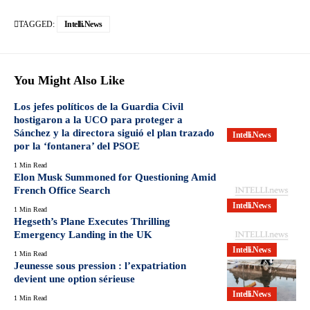
TAGGED:
Intelli.News
You Might Also Like
Los jefes políticos de la Guardia Civil
hostigaron a la UCO para proteger a
Sánchez y la directora siguió el plan trazado
Intelli.News
por la ‘fontanera’ del PSOE
1 Min Read
Elon Musk Summoned for Questioning Amid
French Office Search
Intelli.News
1 Min Read
Hegseth’s Plane Executes Thrilling
Emergency Landing in the UK
Intelli.News
1 Min Read
Jeunesse sous pression : l’expatriation
devient une option sérieuse
Intelli.News
1 Min Read