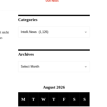
USA News
Categories
t nicht
ie-
Archives
August 2026
M
T
W
T
F
S
S