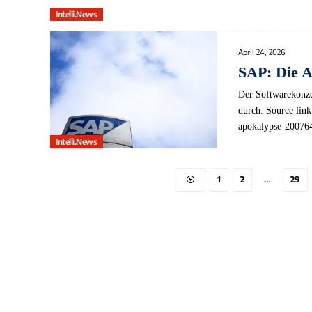
Intelli.News
April 24, 2026
SAP: Die A
Der Softwarekonzer
durch. Source link
apokalypse-20076
Intelli.News
1
2
…
29