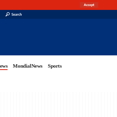
Accept
Search
News
MondialNews
Sports