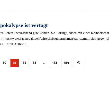
pokalypse ist vertagt
n liefert überraschend gute Zahlen. SAP dringt jedoch mit einer Kernbotschaf
 : https://www.faz.net/aktuell/wirtschaft/unternehmen/sap-stemmt-sich-gegen-d
4601.html Author :…
30
31
32
33
…
183
184