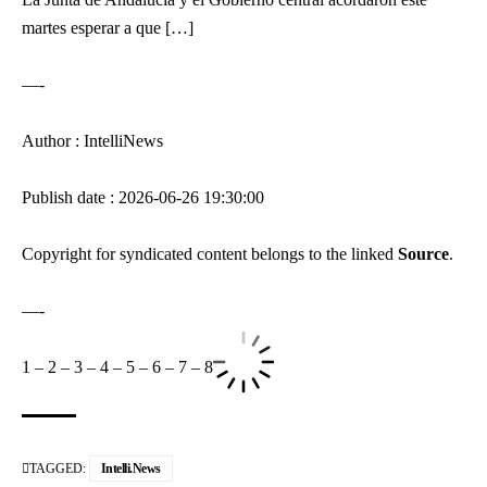
martes esperar a que […]
—-
Author : IntelliNews
Publish date : 2026-06-26 19:30:00
Copyright for syndicated content belongs to the linked
Source
.
—-
1
–
2
–
3
–
4
–
5
–
6
–
7
–
8
TAGGED:
Intelli.News