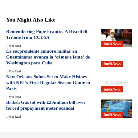
You Might Also Like
Remembering Pope Francis: A Heartfelt
Tribute from CCUSA
Intelli.News
1 Min Read
La sorprendente cumbre militar en
Guantánamo avanza la ‘cámara lenta’ de
Washington para Cuba
Intelli.News
1 Min Read
New Orleans Saints Set to Make History
with NFL’s First Regular Season Game in
Paris
Intelli.News
1 Min Read
British Gas hit with £20million bill over
forced prepayment meter scandal
Intelli.News
1 Min Read